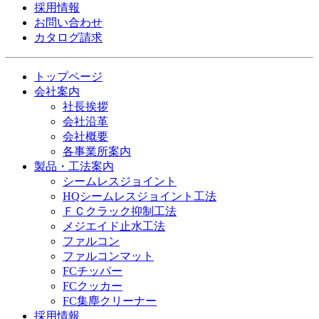
採用情報
お問い合わせ
カタログ請求
トップページ
会社案内
社長挨拶
会社沿革
会社概要
各事業所案内
製品・工法案内
シームレスジョイント
HQシームレスジョイント工法
ＦＣクラック抑制工法
メジエイド止水工法
ファルコン
ファルコンマット
FCチッパー
FCクッカー
FC集塵クリーナー
採用情報