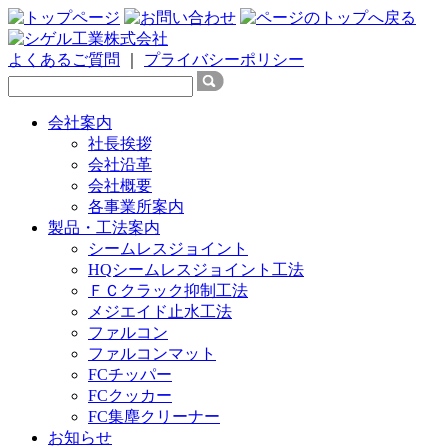
よくあるご質問
｜
プライバシーポリシー
会社案内
社長挨拶
会社沿革
会社概要
各事業所案内
製品・工法案内
シームレスジョイント
HQシームレスジョイント工法
ＦＣクラック抑制工法
メジエイド止水工法
ファルコン
ファルコンマット
FCチッパー
FCクッカー
FC集塵クリーナー
お知らせ