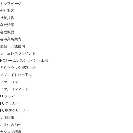
トップページ
会社案内
社長挨拶
会社沿革
会社概要
各事業所案内
製品・工法案内
シームレスジョイント
HQシームレスジョイント工法
ＦＣクラック抑制工法
メジエイド止水工法
ファルコン
ファルコンマット
FCチッパー
FCクッカー
FC集塵クリーナー
採用情報
お問い合わせ
カタログ請求